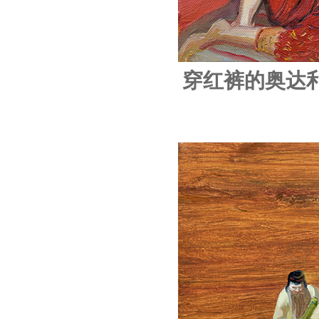
穿红裤的奥达利丝