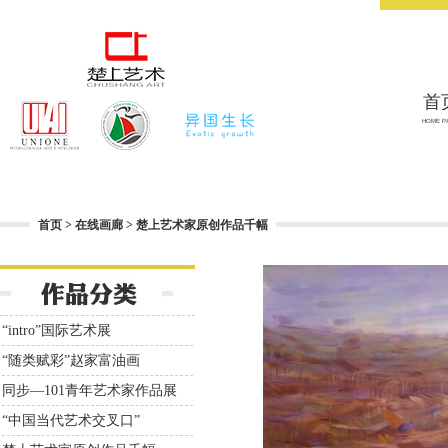
首
HOME P
首页
>
在线画廊
>
楚上艺术家原创作品千幅
“intro”国际艺术展
“随类赋彩”赵家富油画
同步—101青年艺术家作品展
“中国当代艺术交叉口”