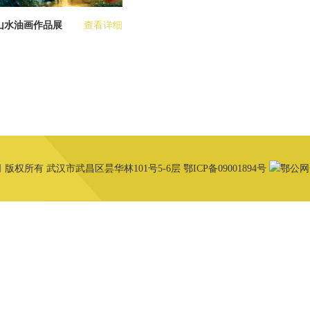
山水油画作品展
查看详细
司 版权所有 武汉市武昌区昙华林101号5-6层 鄂ICP备09001894号
鄂公网安