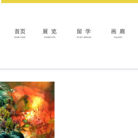
首页
展览
留学
画廊
HOME PAGE
EXHIBITION
STUDY ABROAD
GALLERY